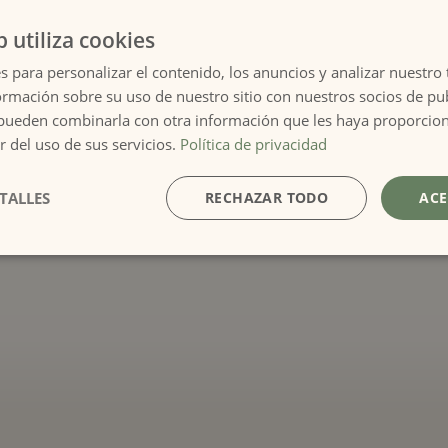
Si tu consulta es sobre una res
el día, la hora y a nombre de qui
l facturas
b utiliza cookies
Acepto el tratamiento de dat
s para personalizar el contenido, los anuncios y analizar nuestro
comunicaciones comerciales
mación sobre su uso de nuestro sitio con nuestros socios de pub
s pueden combinarla con otra información que les haya proporci
r del uso de sus servicios.
Política de privacidad
TALLES
RECHAZAR TODO
ACE