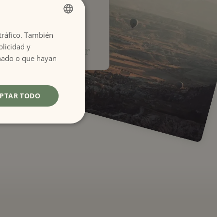
erva no olvides mencionar
én está la reserva.
os para enviar
 tráfico. También
SPANISH
.
licidad y
Enviar
ENGLISH
onado o que hayan
PTAR TODO