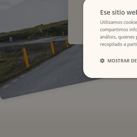
Porta
Ese sitio we
Utilizamos cookie
compartimos infor
análisis, quiene
recopilado a parti
MOSTRAR DE