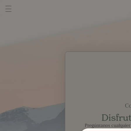
Co
Disfrut
Pregúntanos cualquier
disfrutar a