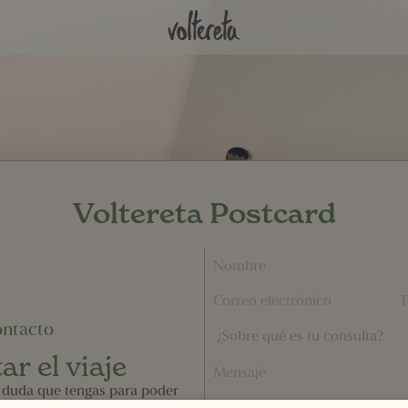
Voltereta Postcard
ntacto
ar el viaje
 duda que tengas para poder
l máximo del viaje