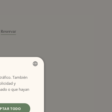
 tráfico. También
SPANISH
licidad y
ENGLISH
izar la reserva con
onado o que hayan
PTAR TODO