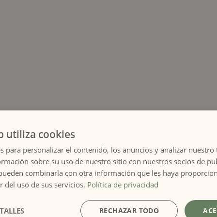
b utiliza cookies
s para personalizar el contenido, los anuncios y analizar nuestro
mación sobre su uso de nuestro sitio con nuestros socios de pub
de una reserva en el mismo turno y en el mismo local deberán real
s pueden combinarla con otra información que les haya proporci
datos de contacto diferentes, y luego contactar con
contacto@volteretarestaurante.com
r del uso de sus servicios.
Política de privacidad
V
TALLES
RECHAZAR TODO
ACE