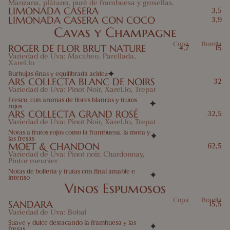
Manzana, plátano, puré de frambuesa y grosellas.
LIMONADA CASERA
3,5
LIMONADA CASERA CON COCO
3,9
Cavas y Champagne
Copa
Botella
ROGER DE FLOR BRUT NATURE
4,7
15
Variedad de Uva: Macabeo. Parellada,
Xarel.lo
Burbujas finas y equilibrada acidez
ARS COLLECTA BLANC DE NOIRS
32
Variedad de Uva: Pinot Noir, Xarel.lo, Trepat
Fresco, con aromas de flores blancas y frutos
rojos
ARS COLLECTA GRAND ROSÉ
32,5
Variedad de Uva: Pinot Noir, Xarel.lo, Trepat
Notas a frutos rojos como la frambuesa, la mora y
las fresas
MOET & CHANDON
62,5
Variedad de Uva: Pinot noir, Chardonnay,
Pintor meunier
Notas de bollería y frutas con final amable e
intenso
Vinos Espumosos
Copa
Botella
SANDARA
15,5
Variedad de Uva: Bobal
Suave y dulce destacando la frambuesa y las
fresas.