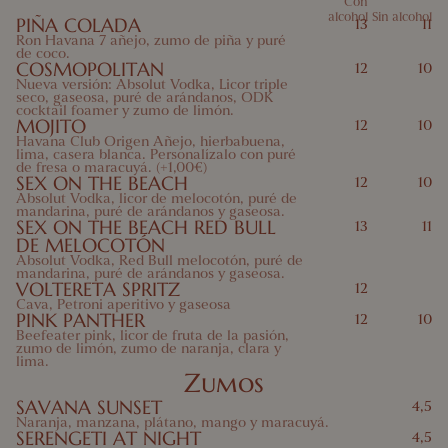
Con
alcohol
Sin alcohol
PIÑA COLADA
13
11
9 Apio
10 Mostaza
11 Sésamo
12 Sulfitos
Ron Havana 7 añejo, zumo de piña y puré
de coco.
COSMOPOLITAN
13 Altramuces
14 Moluscos
12
10
Nueva versión: Absolut Vodka, Licor triple
seco, gaseosa, puré de arándanos, ODK
cocktail foamer y zumo de limón.
MOJITO
12
10
Havana Club Origen Añejo, hierbabuena,
lima, casera blanca. Personalízalo con puré
de fresa o maracuyá. (+1,00€)
SEX ON THE BEACH
12
10
Absolut Vodka, licor de melocotón, puré de
mandarina, puré de arándanos y gaseosa.
SEX ON THE BEACH RED BULL
13
11
DE MELOCOTÓN
Absolut Vodka, Red Bull melocotón, puré de
mandarina, puré de arándanos y gaseosa.
VOLTERETA SPRITZ
12
Cava, Petroni aperitivo y gaseosa
PINK PANTHER
12
10
Beefeater pink, licor de fruta de la pasión,
zumo de limón, zumo de naranja, clara y
lima.
Zumos
SAVANA SUNSET
4,5
Naranja, manzana, plátano, mango y maracuyá.
SERENGETI AT NIGHT
4,5