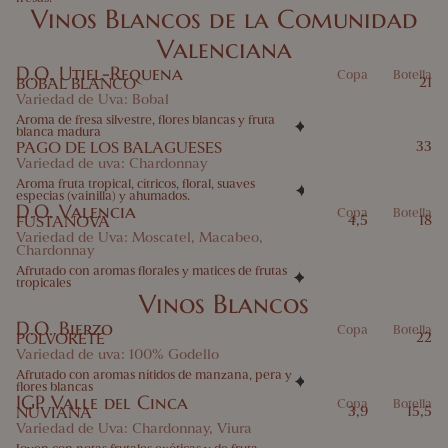
Vinos Blancos de la Comunidad
Valenciana
D.O. Utiel-Requena
Copa
Botella
BOBAL BLANCO
21
Variedad de Uva: Bobal
Aroma de fresa silvestre, flores blancas y fruta
blanca madura
PAGO DE LOS BALAGUESES
33
Variedad de uva: Chardonnay
Aroma fruta tropical, cítricos, floral, suaves
especias (vainilla) y ahumados.
D.O. Valencia
Copa
Botella
FUSTANOVA
4,5
18
Variedad de Uva: Moscatel, Macabeo,
Chardonnay
Afrutado con aromas florales y matices de frutas
tropicales
Vinos Blancos
D.O. Bierzo
Copa
Botella
POLVORETE
22
Variedad de uva: 100% Godello
Afrutado con aromas nítidos de manzana, pera y
flores blancas
IGP Valle del Cinca
Copa
Botella
NUVIANA
3,9
15,5
Variedad de Uva: Chardonnay, Viura