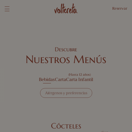
Reservar
Descubre
Nuestros Menús
(Hasta 12 años)
Bebidas
Carta
Carta Infantil
Alérgenos y preferencias
Selecciona tus alérgenos y preferencias y te mostraremos platos que
puedes disfrutar
Alérgenos
1 Gluten
2 Crustáceos
3 Huevo
4 Pescado
Cócteles
5 Cacahuetes
6 Soja
7 Lácteos
8 Frutos de cáscara