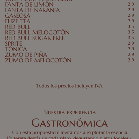
FANTA DE LIMÓN
2,9
FANTA DE NARANJA
2,9
GASEOSA
2,9
FUZE TEA
2,9
RED BULL
3,5
RED BULL MELOCOTÓN
3,5
RED BULL SUGAR FREE
3,5
SPRITE
2,9
TÓNICA
2,9
ZUMO DE PIÑA
2,9
ZUMO DE MELOCOTÓN
2,9
Todos los precios incluyen IVA
Nuestra experiencia
NUGGETS DE POLLO
Bienvenidos a Tanzania
5,9
Gastronómica
Alérgenos: 1 • Puede contener trazas: 2, 4, 7, 14
Apto para embarazadas
CROQUETAS DE PATO TERIYAKI
HAMBURGUESA CON QUESO Y
4,5
7,9
2 uds
PATATAS
Alérgenos: 1, 3, 6, 7, 10, 11, 12 • Puede contener trazas: 2, 4, 14
Apto para embarazadas
Con esta propuesta te invitamos a explorar la esencia
Alérgenos: 1, 6, 7, 12 • Puede contener trazas: 2, 4, 14
Adaptable Apto para embarazadas: Muy hecho
Croquetas melosas de pato sobre nuestra base de
Voltereta detrás de cada plato, degustando platos locales y