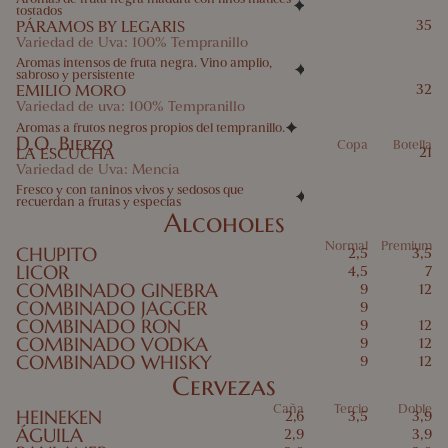
tostados
PÁRAMOS BY LEGARIS
35
Variedad de Uva: 100% Tempranillo
Aromas intensos de fruta negra. Vino amplio,
sabroso y persistente
EMILIO MORO
32
Variedad de uva: 100% Tempranillo
Aromas a frutos negros propios del tempranillo.
D.O. Bierzo
Copa
Botella
LA ESCUCHA
21
Variedad de Uva: Mencía
Fresco y con taninos vivos y sedosos que
recuerdan a frutas y especias
Alcoholes
Normal
Premium
CHUPITO
2,5
3,5
LICOR
4,5
7
COMBINADO GINEBRA
9
12
COMBINADO JAGGER
9
COMBINADO RON
9
12
COMBINADO VODKA
9
12
COMBINADO WHISKY
9
12
Cervezas
Caña
Tercio
Doble
HEINEKEN
2,6
3,5
3,9
ÁGUILA
2,9
3,9