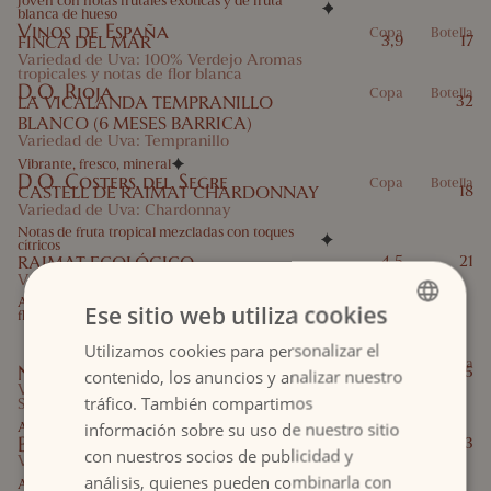
Joven con notas frutales exóticas y de fruta
blanca de hueso
Vinos de España
Copa
Botella
FINCA DEL MAR
3,9
17
Variedad de Uva: 100% Verdejo Aromas
tropicales y notas de flor blanca
D.O. Rioja
Copa
Botella
LA VICALANDA TEMPRANILLO
32
BLANCO (6 MESES BARRICA)
Variedad de Uva: Tempranillo
Vibrante, fresco, mineral
D.O. Costers del Segre
Copa
Botella
CASTELL DE RAIMAT CHARDONNAY
18
Variedad de Uva: Chardonnay
Notas de fruta tropical mezcladas con toques
cítricos
RAIMAT ECOLÓGICO
4,5
21
Variedad de Uva: 100% Albariño
Aromas a frutas tropicales, cítricos y notas de
Ese sitio web utiliza cookies
flores blancas
Vinos Rosados
Utilizamos cookies para personalizar el
SPANISH
Copa
Botella
NUVIANA
3,9
15,5
contenido, los anuncios y analizar nuestro
ENGLISH
Variedad de Uva: Tempranillo, Cabernet
tráfico. También compartimos
Sauvignon
Afrutado, con notas a frambuesa, fresa y cereza
información sobre su uso de nuestro sitio
BOBAL ROSA
23
con nuestros socios de publicidad y
Variedad uva: Bobal
análisis, quienes pueden combinarla con
Aromas de rosa, frutas rojas y pomelo.