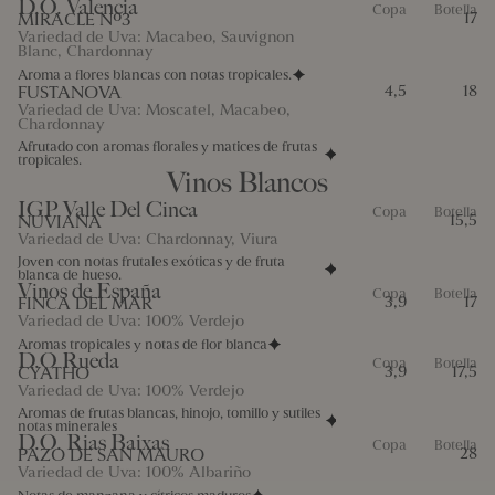
D.O. Valencia
Copa
Botella
MIRACLE Nº3
17
Variedad de Uva: Macabeo, Sauvignon
Blanc, Chardonnay
Aroma a flores blancas con notas tropicales.
FUSTANOVA
4,5
18
Variedad de Uva: Moscatel, Macabeo,
Chardonnay
Afrutado con aromas florales y matices de frutas
tropicales.
Vinos Blancos
IGP Valle Del Cinca
Copa
Botella
NUVIANA
15,5
Variedad de Uva: Chardonnay, Viura
Joven con notas frutales exóticas y de fruta
blanca de hueso.
Vinos de España
Copa
Botella
FINCA DEL MAR
3,9
17
Variedad de Uva: 100% Verdejo
Aromas tropicales y notas de flor blanca
D.O Rueda
Copa
Botella
CYATHO
3,9
17,5
Variedad de Uva: 100% Verdejo
Aromas de frutas blancas, hinojo, tomillo y sutiles
notas minerales
D.O. Rias Baixas
Copa
Botella
PAZO DE SAN MAURO
28
Variedad de Uva: 100% Albariño