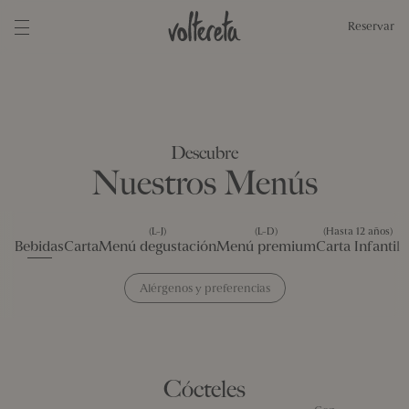
Reservar
Descubre
Nuestros Menús
(L-J)
(L-D)
(Hasta 12 años)
Bebidas
Carta
Menú degustación
Menú premium
Carta Infantil
Alérgenos y preferencias
Selecciona tus alérgenos y preferencias y te mostraremos platos que
puedes disfrutar
Alérgenos
1 Gluten
2 Crustáceos
3 Huevo
4 Pescado
Cócteles
5 Cacahuetes
6 Soja
7 Lácteos
8 Frutos de cáscara