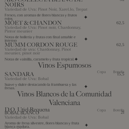
NOIRS
Variedad de Uva: Pinot Noir, Xarel.lo, Trepat
Fresco, con aromas de flores blancas y frutos
rojos
MÖET & CHANDON
62,5
Variedad de Uva: Pinot noir, Chardonnay,
Pintor meunier
Notas de bollería y frutas con final amable e
intenso
MUMM CORDON ROUGE
62,5
Variedad de uva: Chardonnay, Pinot
meunier, pinot noir
Notas de vainilla, caramelo y fruta tropical.
Vinos Espumosos
Copa
Botella
SANDARA
15,5
Variedad de Uva: Bobal
Suave y dulce destacando la frambuesa y las
fresas.
Vinos Blancos de la Comunidad
Valenciana
D.O. Utiel-Requena
Copa
Botella
BOBAL BLANCO
21
Variedad de Uva: Bobal
Aroma de fresa silvestre, flores blancas y fruta
blanca madura.