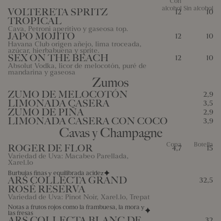
Con
alcohol
Sin alcohol
VOLTERETA SPRITZ
12
10
9 Apio
10 Mostaza
11 Sésamo
12 Sulfitos
TROPICAL
Cava, Petroni aperitivo y gaseosa top.
13 Altramuces
14 Moluscos
JAPO MOJITO
12
10
Havana Club origen añejo, lima troceada,
azúcar, hierbabuena y sprite.
SEX ON THE BEACH
12
10
Absolut Vodka, licor de melocotón, puré de
mandarina y gaseosa
Zumos
ZUMO DE MELOCOTÓN
2,9
LIMONADA CASERA
3,5
ZUMO DE PIÑA
2,9
LIMONADA CASERA CON COCO
3,9
Cavas y Champagne
Copa
Botella
ROGER DE FLOR
4,7
15
Variedad de Uva: Macabeo Parellada,
Xarel.lo
Burbujas finas y equilibrada acidez
ARS COLLECTA GRAND
32,5
ROSÉ RESERVA
Variedad de Uva: Pinot Noir, Xarel.lo, Trepat
Notas a frutos rojos como la frambuesa, la mora y
las fresas
ARS COLLECTA BLANC DE
32