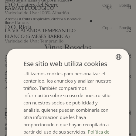
Notas de manzana y cítricos maduros
D.O Costers del Segre
Copa
Botella
RAIMAT ECOLÓGICO
4,5
21
Variedad de Uva: 100% Albariño
Aromas a frutas tropicales, cítricos y notas de
flores blancas.
D.O. Rioja
Copa
Botella
LA VICALANDA TEMPRANILLO
32
BLANCO (6 MESES BARRICA)
Variedad de Uva: Tempranillo
Vinos Rosados
Copa
Botella
NUVIANA
3,9
15,5
Variedad de Uva: Tempranillo, Cabernet
Ese sitio web utiliza cookies
Sauvignon
Afrutado, con notas a frambuesa, fresa y cereza
Utilizamos cookies para personalizar el
SPANISH
BOBAL ROSA
23
contenido, los anuncios y analizar nuestro
Variedad de Uva: Bobal
ENGLISH
tráfico. También compartimos
Aromas de rosa, frutas rojas y pomelo
Vinos Tintos de la Comunidad
información sobre su uso de nuestro sitio
Valenciana
con nuestros socios de publicidad y
análisis, quienes pueden combinarla con
D.O. Utiel-Requena
Copa
Botella
BOBAL NEGRO
21,9
otra información que les haya
Variedad de Uva: Bobal
proporcionado o que hayan recopilado a
Potente, intenso y madura con un posgusto
ligeramente dulce
partir del uso de sus servicios.
Política de
D.O. Alicante
Copa
Botella