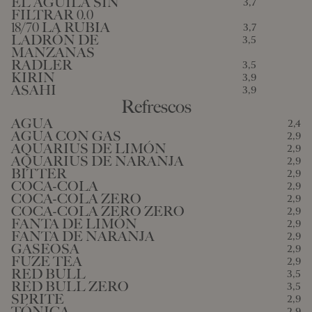
EL ÁGUILA SIN
3,7
FILTRAR 0.0
18/70 LA RUBIA
3,7
LADRÓN DE
3,5
MANZANAS
RADLER
3,5
KIRIN
3,9
ASAHI
3,9
Refrescos
AGUA
2,4
AGUA CON GAS
2,9
AQUARIUS DE LIMÓN
2,9
AQUARIUS DE NARANJA
2,9
BITTER
2,9
COCA-COLA
2,9
COCA-COLA ZERO
2,9
COCA-COLA ZERO ZERO
2,9
FANTA DE LIMÓN
2,9
FANTA DE NARANJA
2,9
GASEOSA
2,9
FUZE TEA
2,9
RED BULL
3,5
RED BULL ZERO
3,5
SPRITE
2,9
TÓNICA
2,9