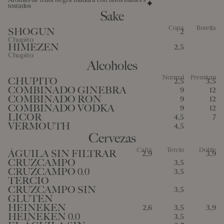
tostados
Sake
Copa
Botella
SHOGUN
2
Chupito
HIMEZEN
2,5
Chupito
Alcoholes
Normal
Premium
CHUPITO
2,5
3,5
COMBINADO GINEBRA
9
12
COMBINADO RON
9
12
COMBINADO VODKA
9
12
LICOR
4,5
7
VERMOUTH
4,5
Cervezas
Caña
Tercio
Doble
ÁGUILA SIN FILTRAR
2,9
3,9
CRUZCAMPO
3,5
CRUZCAMPO 0.0
3,5
TERCIO
CRUZCAMPO SIN
3,5
GLUTEN
HEINEKEN
2,6
3,5
3,9
HEINEKEN 0.0
3,5