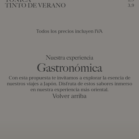
TINTO DE VERANO
3,9
Todos los precios incluyen IVA
Nuestra experiencia
NUGGETS DE POLLO
着信
5,9
Gastronómica
Bienvenidos a Kioto
Alérgenos: 1 • Puede contener trazas: 2, 4, 7
Apto para embarazadas
HAMBURGUESA CON QUESO Y
7,9
EDAMAMES
3,5
PATATAS
Con esta propuesta te invitamos a explorar la esencia de
Alérgenos: 1, 6, 11
Vegano • Apto para embarazadas
Alérgenos: 1, 6, 7, 9 • Puede contener trazas: 2, 4
Adaptable Apto para embarazadas: Muy hecho
nuestros viajes a Japón. Disfruta de estos sabores inmerso
CROQUETAS DE PATO TERIYAKI (5
Dulces edamames frescos salteados con togarashi,
6,9
en nuestra experiencia más oriental.
ligeramente picantes.
UDS)
SOPA MISO
3,5
Volver arriba
Dos personas
Tres personas
Alérgenos: 1, 3, 6, 7, 10, 11 • Puede contener trazas: 2, 4
Apto para embarazadas
Alérgenos: 4, 6
Apto para embarazadas
Sopa de miso blanco de Kioto
Dos personas
Tres personas
CRUNCHY SALMÓN
5,5
2 uds
Alérgenos: 1, 3, 4, 6, 10, 11, 12 • Puede contener trazas: 2, 7
Tartar de salmón sobre una base de arroz de sushi
tempurizado.
Entrantes a elegir
Elige 1 por persona
CROQUETAS DE PATO TERIYAKI
4,5
2 uds
BAO IBÉRICO-CANTONÉS
1 ud.
Alérgenos: 1, 3, 6, 7, 10, 11, 12 • Puede contener trazas: 2, 4
Apto para embarazadas
Primer entrante
Alérgenos: 1, 3, 6, 10, 11
Apto para embarazadas
1 por pers.